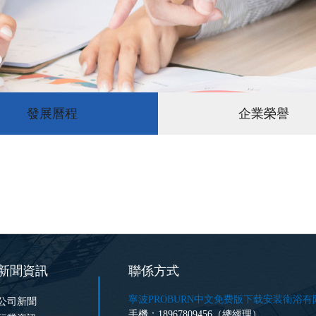
發展曆程
企業榮譽
新聞資訊
聯係方式
寧波PROBURN中文免费版下载安装衛浴有
公司新聞
手機：18967809456（總經理）