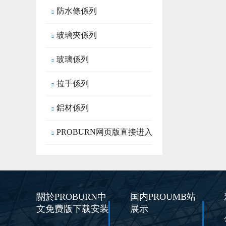
防水條係列

玻璃夾係列

玻璃係列

拉手係列

鋁材係列

PROBURN网页版直接进入

房成品
關於PROBURN中
国内PROUMB站
文免费版下载安装
展示