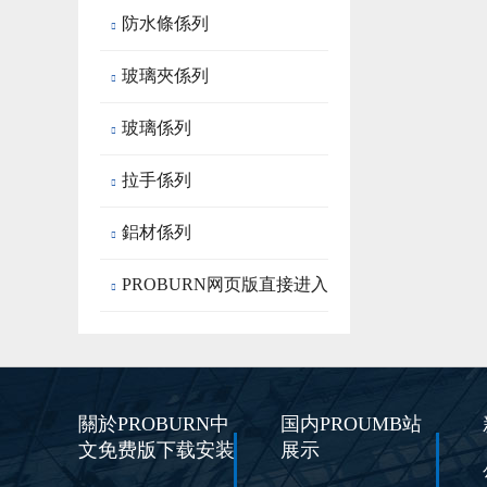
防水條係列

玻璃夾係列

玻璃係列

拉手係列

鋁材係列

PROBURN网页版直接进入

房成品
關於PROBURN中
国内PROUMB站
文免费版下载安装
展示