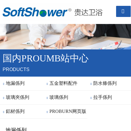

国内PROUMB站中心
PRODUCTS
地漏係列
五金塑料配件
防水條係列



玻璃夾係列
玻璃係列
拉手係列



鋁材係列
PROBURN网页版


直接进入房成品
地漏係列